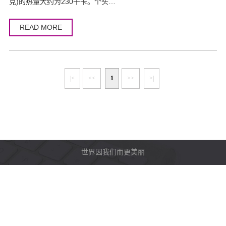
克)的热量大约为230千卡。个头…
READ MORE
|<
<<
1
>>
>|
世界因我们而更美丽