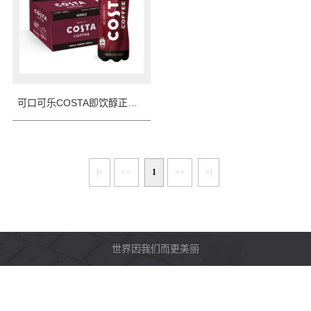
可口可乐COSTA即饮醇正拿铁咖啡
|<
<<
1
>>
>|
世界因我们而更美丽