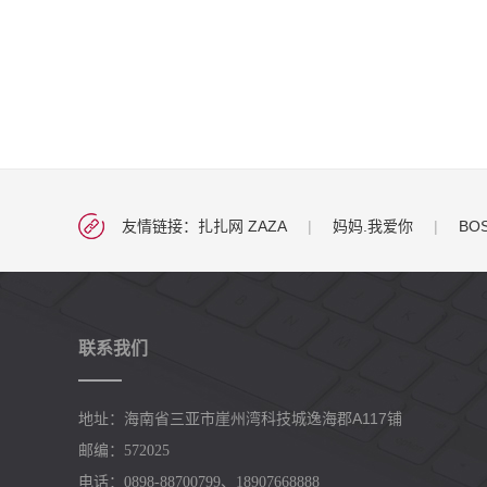
友情链接：
扎扎网 ZAZA
|
妈妈.我爱你
|
BO
联系我们
崖州湾科技城逸海郡A117铺
地址：海南省三亚市
邮编：572025
电话：0898-88700799、18907668888