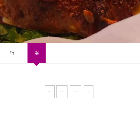
行
娱
|<
<<
>>
>|