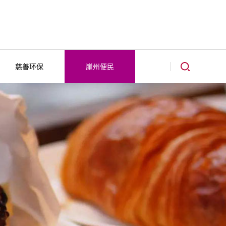
慈善环保
崖州便民